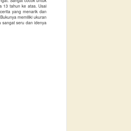
angat. Sangat cocok untuk
a 13 tahun ke atas. Usai
-cerita yang menarik dan
 Bukunya memiliki ukuran
 sangat seru dan idenya