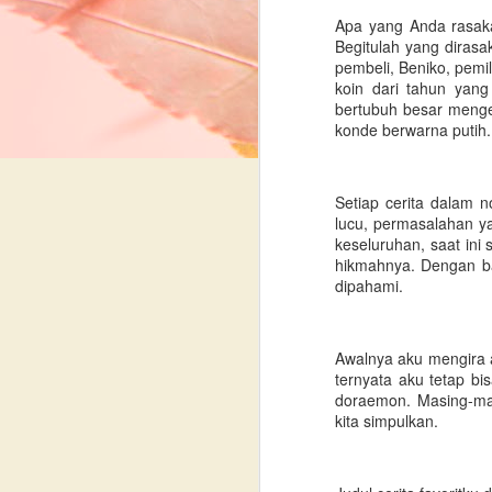
Review Seorang
JAN
Apa yang Anda rasak
30
Wanita yang Ingin
Begitulah yang diras
Menjadi Pohon
pembeli, Beniko, pem
koin dari tahun yang
Semangka di
bertubuh besar menge
Kehidupan Berikutnya
konde berwarna putih
📚 Judul : Seorang Wanita yang
Ingin Menjadi Pohon Semangka di
Kehidupan Berikutnya
Setiap cerita dalam n
N
lucu, permasalahan ya
🖊 Penulis : dr Andreas
keseluruhan, saat ini 
G
Kurniawan, Sp.K.J
hikmahnya. Dengan ba
:
dipahami.
la
📠 Penerbit : Gramedia Pustaka
A
Utama
F
Awalnya aku mengira 
di
📖 Tebal Buku : 202 halaman
ternyata aku tetap b
se
doraemon. Masing-mas
S
📆 Tahun Terbit : 2025
kita simpulkan.
P
p
Buku ini saya beli ketika
O
d
penulisnya, dr Andreas sedang
m
book tour di Gramedia