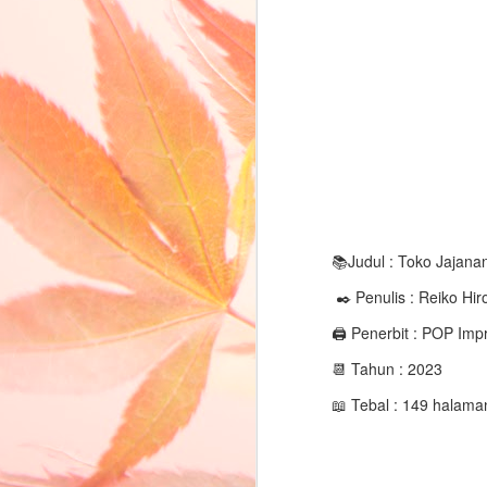
📚Judul : Toko Jajana
✒️ Penulis : Reiko Hi
🖨️ Penerbit : POP Imp
📆 Tahun : 2023
📖 Tebal : 149 halama