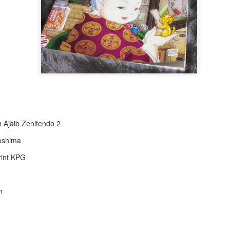
mengingatkan saya tentang
sekali, novel ini membaha
bikin makin penasaran.
Berawal dari kisah Katia, s
cemerlang di sebuah perusah
bersama ibunya yang seora
n Ajaib Zenitendo 2
roshima
rint KPG
n