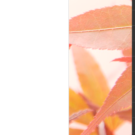
 agensi penyalur ART dan ya tepat
s mengenai tema tersebut. Wah…jadi
eorang wanita muda yang memiliki karir
aan start up di kota besar. Ia tinggal
ng single parent dan PNS.