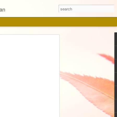
pan
ensi Rumah Tangga
 Rumah Tangga
staka Utama
an
ari Almira Bestari yang saya baca dan
di tahun ini. Bayangan saya untuk novel
epertinya tidak terlalu berat untuk
ik, Agensi Rumah Tangga. Hal ini