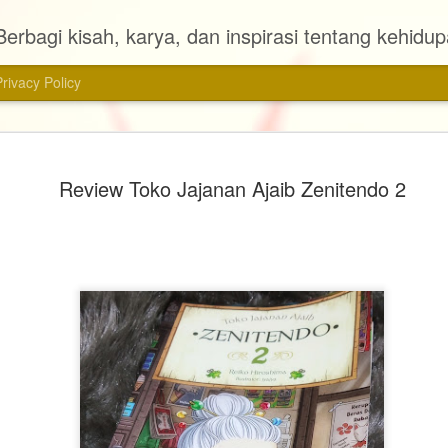
Berbagi kisah, karya, dan inspirasi tentang kehidu
Privacy Policy
Review Ag
MAR
Review Toko Jajanan Ajaib Zenitendo 2
28
📚 Judul : Agensi
🖊 Penulis : Almira Bastari
📠 Penerbit : Gramedia Pu
📖 Tebal Buku : 272 halam
📆 Tahun Terbit : 2024
Ini adalah novel pertama d
novel fiksi yang saya baca 
dengan genre metropop ini s
dibaca. Judulnya pun menar