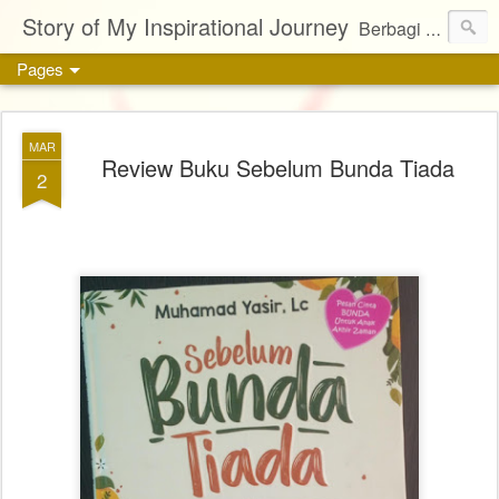
Story of My Inspirational Journey
Berbagi kisah, karya, dan inspirasi tentang kehidupan
Pages
MAR
Review Buku Sebelum Bunda Tiada
2