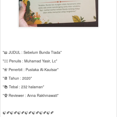
*📖 JUDUL : Sebelum Bunda Tiada*
*✍🏻 Penulis : Muhamad Yasir, Lc*
*📇 Penerbit : Pustaka Al-Kautsar*
*📆 Tahun : 2020*
*📚 Tebal : 232 halaman*
*🧕 Reviewer : Anna Rakhmawati*
🍃🍂🍃🍂🍃🍂🍃🍂🍃🍂🍃🍂🍃🍂