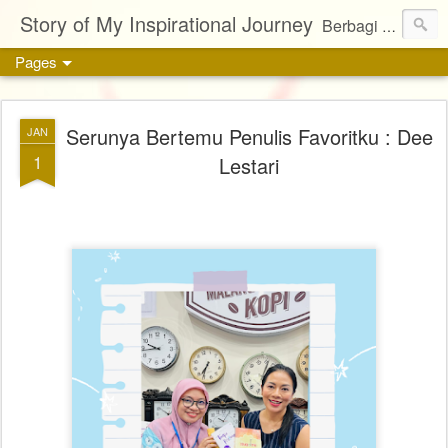
Story of My Inspirational Journey
Berbagi kisah, karya, dan inspirasi tentang kehidupan
Pages
Serunya Bertemu Penulis Favoritku : Dee
JAN
1
Lestari