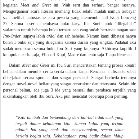
kegiatan
Meet and Greet
ini. Wah seru dan terharu banget rasanya.
Mengorganisir acara literasi memang tidak selalu mudah namun terbayar
saat melihat antusiasme para peserta yang memenuhi hall Kopi Lonceng
27. Semua peserta membawa buku karya Ibu Suri untuk “dilegalisir”
walaupun untuk beberapa buku terbaru ada yang sudah bertanda tangan saat
Pre-Order
, supaya lebih
afdol
dan sah hehehe. Namun kami dibatasi hanya
boleh 3 buku saja yang dilegalisir karena durasi yang singkat. Padahal aku
sudah membawa semua buku Ibu Suri yang kupunya. Akhirnya kupilih 3
kumpulan cerita saja, Filosofi Kopi, Madre dan tentu saja Tanpa Rencana.
Dalam
Meet and Greet
ini Ibu Suri menceritakan tentang proses kreatif
beliau dalam menulis cerita-cerita dalam Tanpa Rencana. Tulisan tersebut
dikerjakan secara spontan dan sangat personal. Sangat berbeda tentunya
dengan novel-novel beliau yang sangat terstruktur dan terencana. Selain ide
personal beliau, ada juga 3 ide yang berasal dari pembaca terpilih yang
dikembangkan oleh Ibu Suri. Aku pun mencatat beberapa poin penting.
“Kita tumbuh dan berkembang dari hal-hal tidak enak yang
terjadi dalam kehidupan kita, karena kalau yang terjadi
adalah hal yang enak dan menyenangkan, semua akan
berlalu begitu saja. Kebahagiaan yang hadir dalam hidup