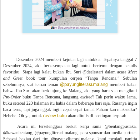
Desember 2024 memberi kejutan lagi untukku. Tepatnya tanggal 7
Desember 2024, aku berkesempatan lagi untuk bertemu dengan penulis
favoritku. Siapa lagi kalau bukan Ibu Suri @deelestari dalam acara
Meet
and Greet
book tour kumpulan cerpen “Tanpa Rencana.” Sebulan
@payungliterasi.malang
sebelumnya, saat teman-teman
memberi kabar
bahwa Ibu Suri akan berkunjung ke Malang, aku yang baru saja mengikuti
Pre-Order
buku Tanpa Rencana, langsung
excited
! Tak perlu waktu lama,
buku setebal 220 halaman itu habis dalam beberapa hari saja. Rasanya ingin
baca terus, tapi juga nggak ingin cepat-cepat tamat. Paham kan maksudku?
review buku
Hehehe. Oh ya, untuk
akan ditulis di postingan terpisah.
Acara ini terselenggara berkat kerja sama @bentangpustaka,
@kawanbentang, @payungliterasi.malang, para sponsor dan media partner.
Sebagai bagian dari tim @payungliterasi.malang, kami menjadi panitia