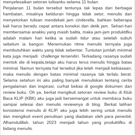
menyelesaikan setoran tulisanku selama 11 bulan.
Perjalanan 11 bulan tersebut tentunya tak lepas dari berbagai
hambatan, misalnya ketiduran hingga tidak setor, menulis dan
menyetorkan tulisan mendekati jam cinderella, bahkan beberapa
kali harus beradu cepat antara koneksi dan detik jam. Sehari-hari
membersamai anakku yang masih balita, maka jam-jam produktifku
adalah malam hari ketika ia sudah tidur atau setelah subuh
sebelum ia bangun. Menemukan ritme menulis ternyata juga
membutuhkan waktu yang tidak sebentar. Tuntutan jumlah minimal
kata juga menjadi challenge tersendiri. Terkadang rasanya sudah
mentok ide di kepala,tetapi aku harus terus menulis hingga batas
minimal. Namun ternyata hal tersebut jika telah menjadi kebiasaan,
maka menulis dengan batas minimal rasanya tak terlalu berat.
Selama setahun ini aku paling banyak menuliskan tentang cerita
pengalaman dan inspirasi, curhat bebas di google dokumen dan
review buku. Oh ya, berkat mengikuti setoran review buku di Klub
Baca KLIP (KBK) aku juga jadi bersemangat untuk membaca buku
sampai selesai dan menulis reviewnya di blog. Berkat latihan
konsistensi menulis di KLIP, aku juga lebih sering untuk menulis
dan mengikuti event penulisan yang diadakan oleh para penerbit.
Alhamdulillah, tahun 2023 menjadi tahun yang produktifku di
bidang menulis.