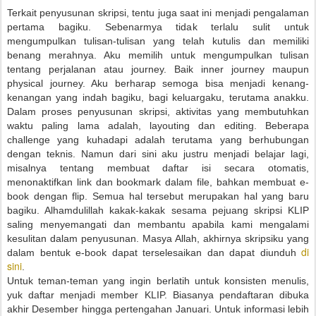
Terkait penyusunan skripsi, tentu juga saat ini menjadi pengalaman
pertama bagiku. Sebenarmya tidak terlalu sulit untuk
mengumpulkan tulisan-tulisan yang telah kutulis dan memiliki
benang merahnya. Aku memilih untuk mengumpulkan tulisan
tentang perjalanan atau journey. Baik inner journey maupun
physical journey. Aku berharap semoga bisa menjadi kenang-
kenangan yang indah bagiku, bagi keluargaku, terutama anakku.
Dalam proses penyusunan skripsi, aktivitas yang membutuhkan
waktu paling lama adalah, layouting dan editing. Beberapa
challenge yang kuhadapi adalah terutama yang berhubungan
dengan teknis. Namun dari sini aku justru menjadi belajar lagi,
misalnya tentang membuat daftar isi secara otomatis,
menonaktifkan link dan bookmark dalam file, bahkan membuat e-
book dengan flip. Semua hal tersebut merupakan hal yang baru
bagiku. Alhamdulillah kakak-kakak sesama pejuang skripsi KLIP
saling menyemangati dan membantu apabila kami mengalami
kesulitan dalam penyusunan. Masya Allah, akhirnya skripsiku yang
di
dalam bentuk e-book dapat terselesaikan dan dapat diunduh
sini
.
Untuk teman-teman yang ingin berlatih untuk konsisten menulis,
yuk daftar menjadi member KLIP. Biasanya pendaftaran dibuka
akhir Desember hingga pertengahan Januari. Untuk informasi lebih