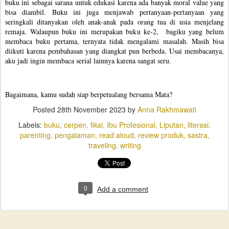
buku ini sebagai sarana untuk edukasi karena ada banyak moral value yang 
bisa diambil. Buku ini juga menjawab pertanyaan-pertanyaan yang 
seringkali ditanyakan oleh anak-anak pada orang tua di usia menjelang 
remaja. Walaupun buku ini merupakan buku ke-2,  bagiku yang belum 
membaca buku pertama, ternyata tidak mengalami masalah. Masih bisa 
diikuti karena pembahasan yang diangkat pun berbeda. Usai membacanya, 
aku jadi ingin membaca serial lainnya karena sangat seru. 
Bagaimana, kamu sudah siap berpetualang bersama Mata? 
Posted
28th November 2023
by
Anna Rakhmawati
Labels:
buku
cerpen
fiksi
Ibu Profesional
Liputan
literasi
parenting
pengalaman
read aloud
review produk
sastra
traveling
writing
0
Add a comment