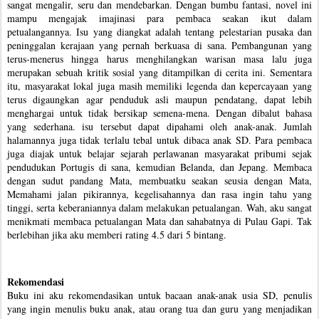
sangat mengalir, seru dan mendebarkan. Dengan bumbu fantasi, novel ini 
mampu mengajak imajinasi para pembaca seakan ikut dalam 
petualangannya. Isu yang diangkat adalah tentang pelestarian pusaka dan 
peninggalan kerajaan yang pernah berkuasa di sana. Pembangunan yang 
terus-menerus hingga harus menghilangkan warisan masa lalu juga 
merupakan sebuah kritik sosial yang ditampilkan di cerita ini. Sementara 
itu, masyarakat lokal juga masih memiliki legenda dan kepercayaan yang 
terus digaungkan agar penduduk asli maupun pendatang, dapat lebih 
menghargai untuk tidak bersikap semena-mena. Dengan dibalut bahasa 
yang sederhana. isu tersebut dapat dipahami oleh anak-anak. Jumlah 
halamannya juga tidak terlalu tebal untuk dibaca anak SD. Para pembaca 
juga diajak untuk belajar sejarah perlawanan masyarakat pribumi sejak 
pendudukan Portugis di sana, kemudian Belanda, dan Jepang. Membaca 
dengan sudut pandang Mata, membuatku seakan seusia dengan Mata, 
Memahami jalan pikirannya, kegelisahannya dan rasa ingin tahu yang 
tinggi, serta keberaniannya dalam melakukan petualangan. Wah, aku sangat 
menikmati membaca petualangan Mata dan sahabatnya di Pulau Gapi. Tak 
berlebihan jika aku memberi rating 4.5 dari 5 bintang.
Rekomendasi
Buku ini aku rekomendasikan untuk bacaan anak-anak usia SD, penulis 
yang ingin menulis buku anak, atau orang tua dan guru yang menjadikan 