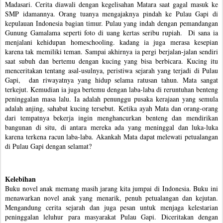
Madasari. Cerita diawali dengan kegelisahan Matara saat gagal masuk ke 
SMP idamannya. Orang tuanya mengajaknya pindah ke Pulau Gapi di 
kepulauan Indonesia bagian timur. Pulau yang indah dengan pemandangan 
Gunung Gamalama seperti foto di uang kertas seribu rupiah.  Di sana ia 
menjalani kehidupan homeschooling. kadang ia juga merasa kesepian 
karena tak memiliki teman. Sampai akhirnya ia pergi berjalan-jalan sendiri 
saat subuh dan bertemu dengan kucing yang bisa berbicara. Kucing itu 
menceritakan tentang asal-usulnya, peristiwa sejarah yang terjadi di Pulau 
Gapi,  dan riwayatnya yang hidup selama ratusan tahun. Mata sangat 
terkejut. Kemudian ia juga bertemu dengan laba-laba di reruntuhan benteng 
peninggalan masa lalu. Ia adalah penunggu pusaka kerajaan yang semula 
adalah anjing, sahabat kucing tersebut. Ketika ayah Mata dan orang-orang 
dari tempatnya bekerja ingin menghancurkan benteng dan mendirikan 
bangunan di situ, di antara mereka ada yang meninggal dan luka-luka 
karena terkena racun laba-laba. Akankah Mata dapat melewati petualangan 
di Pulau Gapi dengan selamat?
Kelebihan
Buku novel anak memang masih jarang kita jumpai di Indonesia. Buku ini 
menawarkan novel anak yang menarik, penuh petualangan dan kejutan. 
Mengandung cerita sejarah dan juga pesan untuk menjaga kelestarian 
peninggalan leluhur para masyarakat Pulau Gapi. Diceritakan dengan 