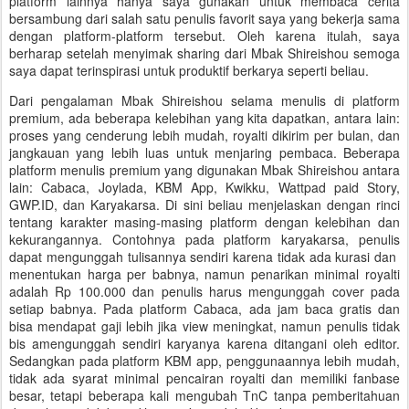
platform lainnya hanya saya gunakan untuk membaca cerita
bersambung dari salah satu penulis favorit saya yang bekerja sama
dengan platform-platform tersebut. Oleh karena itulah, saya
berharap setelah menyimak sharing dari Mbak Shireishou semoga
saya dapat terinspirasi untuk produktif berkarya seperti beliau.
Dari pengalaman Mbak Shireishou selama menulis di platform
premium, ada beberapa kelebihan yang kita dapatkan, antara lain:
proses yang cenderung lebih mudah, royalti dikirim per bulan, dan
jangkauan yang lebih luas untuk menjaring pembaca. Beberapa
platform menulis premium yang digunakan Mbak Shireishou antara
lain: Cabaca, Joylada, KBM App, Kwikku, Wattpad paid Story,
GWP.ID, dan Karyakarsa. Di sini beliau menjelaskan dengan rinci
tentang karakter masing-masing platform dengan kelebihan dan
kekurangannya. Contohnya pada platform karyakarsa, penulis
dapat mengunggah tulisannya sendiri karena tidak ada kurasi dan
menentukan harga per babnya, namun penarikan minimal royalti
adalah Rp 100.000 dan penulis harus mengunggah cover pada
setiap babnya. Pada platform Cabaca, ada jam baca gratis dan
bisa mendapat gaji lebih jika view meningkat, namun penulis tidak
bis amengunggah sendiri karyanya karena ditangani oleh editor.
Sedangkan pada platform KBM app, penggunaannya lebih mudah,
tidak ada syarat minimal pencairan royalti dan memiliki fanbase
besar, tetapi beberapa kali mengubah TnC tanpa pemberitahuan