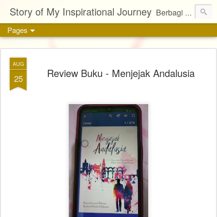
Story of My Inspirational Journey
Berbagi kisah, karya, dan inspirasi tentang kehidupan
Pages
AUG
Review Buku - Menjejak Andalusia
25