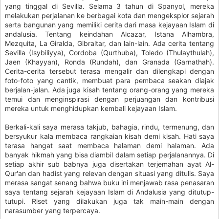
yang tinggal di Sevilla. Selama 3 tahun di Spanyol, mereka
melakukan perjalanan ke berbagai kota dan mengeksplor sejarah
serta bangunan yang memiliki cerita dari masa kejayaan Islam di
andalusia. Tentang keindahan Alcazar, Istana Alhambra,
Mezquita, La Giralda, Gibraltar, dan lain-lain. Ada cerita tentang
Sevilla (Isybiliyya), Cordoba (Qurthuba), Toledo (Thulaythulah),
Jaen (Khayyan), Ronda (Rundah), dan Granada (Garnathah).
Cerita-cerita tersebut terasa mengalir dan dilengkapi dengan
foto-foto yang cantik, membuat para pembaca seakan diajak
berjalan-jalan. Ada juga kisah tentang orang-orang yang mereka
temui dan menginspirasi dengan perjuangan dan kontribusi
mereka untuk menghidupkan kembali kejayaan Islam.
Berkali-kali saya merasa takjub, bahagia, rindu, termenung, dan
bersyukur kala membaca rangkaian kisah demi kisah. Hati saya
terasa hangat saat membaca halaman demi halaman. Ada
banyak hikmah yang bisa diambil dalam setiap perjalanannya. Di
setiap akhir sub babnya juga disertakan terjemahan ayat Al-
Qur'an dan hadist yang relevan dengan situasi yang ditulis. Saya
merasa sangat senang bahwa buku ini menjawab rasa penasaran
saya tentang sejarah kejayaan Islam di Andalusia yang ditutup-
tutupi. Riset yang dilakukan juga tak main-main dengan
narasumber yang terpercaya.