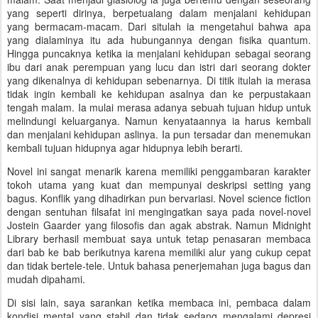
yang seperti dirinya, berpetualang dalam menjalani kehidupan
yang bermacam-macam. Dari situlah ia mengetahui bahwa apa
yang dialaminya itu ada hubungannya dengan fisika quantum.
Hingga puncaknya ketika ia menjalani kehidupan sebagai seorang
ibu dari anak perempuan yang lucu dan istri dari seorang dokter
yang dikenalnya di kehidupan sebenarnya. Di titik itulah ia merasa
tidak ingin kembali ke kehidupan asalnya dan ke perpustakaan
tengah malam. Ia mulai merasa adanya sebuah tujuan hidup untuk
melindungi keluarganya. Namun kenyataannya ia harus kembali
dan menjalani kehidupan aslinya. Ia pun tersadar dan menemukan
kembali tujuan hidupnya agar hidupnya lebih berarti.
Novel ini sangat menarik karena memiliki penggambaran karakter
tokoh utama yang kuat dan mempunyai deskripsi setting yang
bagus. Konflik yang dihadirkan pun bervariasi. Novel science fiction
dengan sentuhan filsafat ini mengingatkan saya pada novel-novel
Jostein Gaarder yang filosofis dan agak abstrak. Namun Midnight
Library berhasil membuat saya untuk tetap penasaran membaca
dari bab ke bab berikutnya karena memiliki alur yang cukup cepat
dan tidak bertele-tele. Untuk bahasa penerjemahan juga bagus dan
mudah dipahami.
Di sisi lain, saya sarankan ketika membaca ini, pembaca dalam
kondisi mental yang stabil dan tidak sedang mengalami depresi