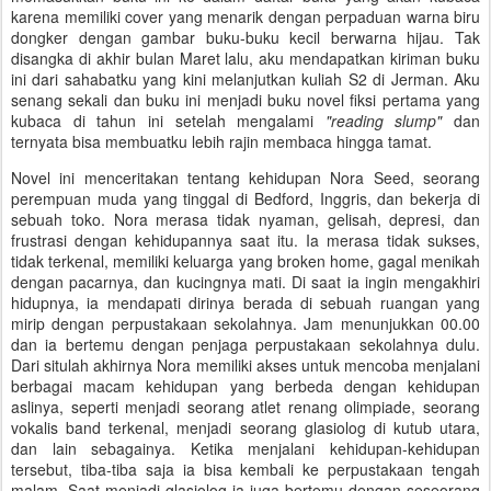
karena memiliki cover yang menarik dengan perpaduan warna biru
dongker dengan gambar buku-buku kecil berwarna hijau. Tak
disangka di akhir bulan Maret lalu, aku mendapatkan kiriman buku
ini dari sahabatku yang kini melanjutkan kuliah S2 di Jerman. Aku
senang sekali dan buku ini menjadi buku novel fiksi pertama yang
kubaca di tahun ini setelah mengalami
"reading slump"
dan
ternyata bisa membuatku lebih rajin membaca hingga tamat.
Novel ini menceritakan tentang kehidupan Nora Seed, seorang
perempuan muda yang tinggal di Bedford, Inggris, dan bekerja di
sebuah toko. Nora merasa tidak nyaman, gelisah, depresi, dan
frustrasi dengan kehidupannya saat itu. Ia merasa tidak sukses,
tidak terkenal, memiliki keluarga yang broken home, gagal menikah
dengan pacarnya, dan kucingnya mati. Di saat ia ingin mengakhiri
hidupnya, ia mendapati dirinya berada di sebuah ruangan yang
mirip dengan perpustakaan sekolahnya. Jam menunjukkan 00.00
dan ia bertemu dengan penjaga perpustakaan sekolahnya dulu.
Dari situlah akhirnya Nora memiliki akses untuk mencoba menjalani
berbagai macam kehidupan yang berbeda dengan kehidupan
aslinya, seperti menjadi seorang atlet renang olimpiade, seorang
vokalis band terkenal, menjadi seorang glasiolog di kutub utara,
dan lain sebagainya. Ketika menjalani kehidupan-kehidupan
tersebut, tiba-tiba saja ia bisa kembali ke perpustakaan tengah
malam. Saat menjadi glasiolog ia juga bertemu dengan seseorang