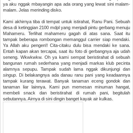
ya aku nggak mbayangin apa ada orang yang lewat sini malam-
malam. Jelas merinding disko. 
Kami akhirnya tiba di tempat untuk istirahat, Ranu Pani. Sebuah 
desa di ketinggian 2100 mdpl yang menjadi pintu gerbang menuju 
Mahameru. Terlihat mahameru gagah di atas sana. Saat itu 
tampak beberapa rombongan memanggul carrier siap mendaki. 
Ya Allah aku pengen!! Cita-citaku dulu bisa mendaki ke sana. 
Entah kapan akan tercapai, saat itu foto di gerbangnya aja udah 
seneng. Wkwkwkw. Oh ya kami sempat beristirahat di sebuah 
bangunan rumah sederhana yang menjadi markas klub pecinta 
alamnya sepupu. Tampak sudah lama nggak dikunjungi dan 
singup
. Di belakangnya ada danau ranu pani yang keadaannya 
tampak kurang terawat. Banyak tanaman eceng gondok dan 
tanaman liar lainnya. Kami pun memesan minuman hangat, 
membeli snack dan beristirahat di rumah pani, begitulah 
sebutannya. Airnya di sini dingin banget kayak air kulkas. 