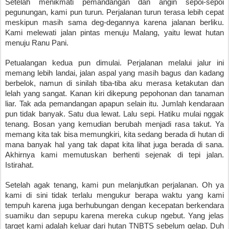
Setelah menikmati pemandangan dan angin sepoi-sepoi 
pegunungan, kami pun turun. Perjalanan turun terasa lebih cepat 
meskipun masih sama deg-degannya karena jalanan berliku. 
Kami melewati jalan pintas menuju Malang, yaitu lewat hutan 
menuju Ranu Pani. 
Petualangan kedua pun dimulai. Perjalanan melalui jalur ini 
memang lebih landai, jalan aspal yang masih bagus dan kadang 
berbelok, namun di sinilah tiba-tiba aku merasa ketakutan dan 
lelah yang sangat. Kanan kiri dikepung pepohonan dan tanaman 
liar. Tak ada pemandangan apapun selain itu. Jumlah kendaraan 
pun tidak banyak. Satu dua lewat. Lalu sepi. Hatiku mulai nggak 
tenang. Bosan yang kemudian berubah menjadi rasa takut. Ya 
memang kita tak bisa memungkiri, kita sedang berada di hutan di 
mana banyak hal yang tak dapat kita lihat juga berada di sana. 
Akhirnya kami memutuskan berhenti sejenak di tepi jalan. 
Istirahat. 
Setelah agak tenang, kami pun melanjutkan perjalanan. Oh ya 
kami di sini tidak terlalu mengukur berapa waktu yang kami 
tempuh karena juga berhubungan dengan kecepatan berkendara 
suamiku dan sepupu karena mereka cukup ngebut. Yang jelas 
target kami adalah keluar dari hutan TNBTS sebelum gelap. Duh 