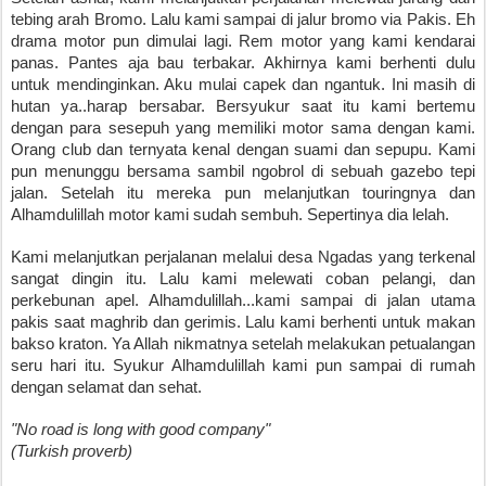
tebing arah Bromo. Lalu kami sampai di jalur bromo via Pakis. Eh 
drama motor pun dimulai lagi. Rem motor yang kami kendarai 
panas. Pantes aja bau terbakar. Akhirnya kami berhenti dulu 
untuk mendinginkan. Aku mulai capek dan ngantuk. Ini masih di 
hutan ya..harap bersabar. Bersyukur saat itu kami bertemu 
dengan para sesepuh yang memiliki motor sama dengan kami. 
Orang club dan ternyata kenal dengan suami dan sepupu. Kami 
pun menunggu bersama sambil ngobrol di sebuah gazebo tepi 
jalan. Setelah itu mereka pun melanjutkan touringnya dan 
Alhamdulillah motor kami sudah sembuh. Sepertinya dia lelah. 
Kami melanjutkan perjalanan melalui desa Ngadas yang terkenal 
sangat dingin itu. Lalu kami melewati coban pelangi, dan 
perkebunan apel. Alhamdulillah...kami sampai di jalan utama 
pakis saat maghrib dan gerimis. Lalu kami berhenti untuk makan 
bakso kraton. Ya Allah nikmatnya setelah melakukan petualangan 
seru hari itu. Syukur Alhamdulillah kami pun sampai di rumah 
dengan selamat dan sehat.
"No road is long with good company" 
(Turkish proverb)