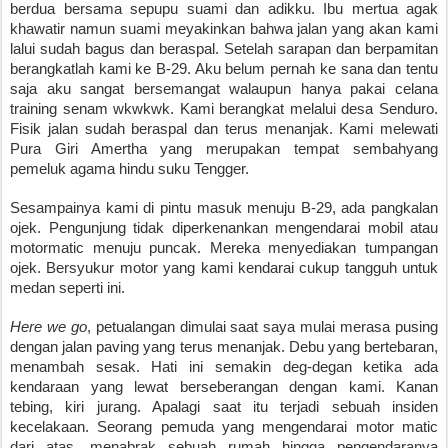
berdua bersama sepupu suami dan adikku. Ibu mertua agak 
khawatir namun suami meyakinkan bahwa jalan yang akan kami 
lalui sudah bagus dan beraspal. Setelah sarapan dan berpamitan 
berangkatlah kami ke B-29. Aku belum pernah ke sana dan tentu 
saja aku sangat bersemangat walaupun hanya pakai celana 
training senam wkwkwk. Kami berangkat melalui desa Senduro. 
Fisik jalan sudah beraspal dan terus menanjak. Kami melewati 
Pura Giri Amertha yang merupakan tempat sembahyang 
pemeluk agama hindu suku Tengger. 
Sesampainya kami di pintu masuk menuju B-29, ada pangkalan 
ojek. Pengunjung tidak diperkenankan mengendarai mobil atau 
motormatic menuju puncak. Mereka menyediakan tumpangan 
ojek. Bersyukur motor yang kami kendarai cukup tangguh untuk 
medan seperti ini. 
Here we go
, petualangan dimulai saat saya mulai merasa pusing 
dengan jalan paving yang terus menanjak. Debu yang bertebaran, 
menambah sesak. Hati ini semakin deg-degan ketika ada 
kendaraan yang lewat berseberangan dengan kami. Kanan 
tebing, kiri jurang. Apalagi saat itu terjadi sebuah insiden 
kecelakaan. Seorang pemuda yang mengendarai motor matic 
dari atas, menabrak sebuah rumah hingga pengendaranya 