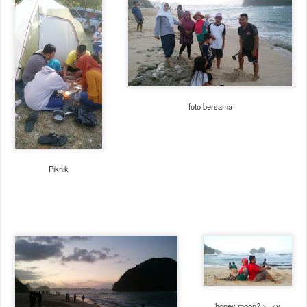
foto bersama
Piknik
honey moon? >_<v