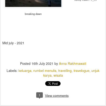
breaking dawn
Mid july - 2021
Posted
16th July 2021
by
Anna Rakhmawati
Labels:
keluarga
rumbel menulis
travelling
travelogue
unjuk
karya
wisata
1
View comments