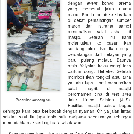
dengan
event
konvoi arema
yang membuat jalan utama
macet. Kami mampir ke kios ikan
di dekat pemancingan sumber
maron dan istirahat sambil
menunaikan salat ashar di
masjid. Setelah itu kami
melanjutkan ke pasar ikan
sendang biru. Ikan-ikan segar
berdatangan dari nelayan yang
baru pulang melaut. Baunya
amis. Yaiyalah..kalau wangi toko
parfum dong. Hehehe. Setelah
membeli ikan tongkol atau tuna
ya, aku lupa, kami menunaikan
salat magrib di masjid
berornamen cina di
rest area
Jalur Lintas Selatan (JLS).
Pasar ikan sendang biru
Fasilitas masjid cukup bagus
sehingga kami bisa beribadah dengan nyaman. Oh ya jalan lintas
selatan saat itu juga lebih baik daripada sebelumnya sehingga
memudahkan akses bagi para wisatawan.
Sesampainya kami tiba di pantai Goa Cina, hari sudah gelap.