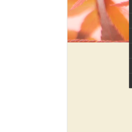
Review In a Blue Moon
DEC
1
Judul : In A
Blue Moon
Penulis : Ilana Tan
Penerbit : Gramedia
Pustaka Utama
Tahun Terbit : 2015
Jumlah Halaman : 320 Halaman
Novel-novel karya Ilana Tan selalu
sukses membuat pembaca
terkesima. Novel 4 musimnya :
Summer in Seoul, Autumn in
Paris, Winter in Tokyo dan Spring
in London, yang booming di masa
remaja saya sekitar tahun 2006-
2010.