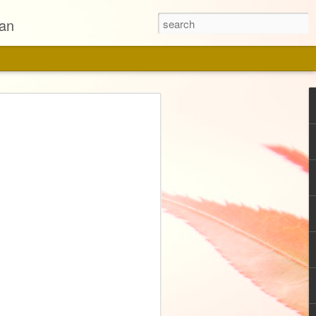
pan
ensi Rumah Tangga
 Rumah Tangga
staka Utama
an
ari Almira Bestari yang saya baca dan
di tahun ini. Bayangan saya untuk novel
epertinya tidak terlalu berat untuk
ik, Agensi Rumah Tangga. Hal ini