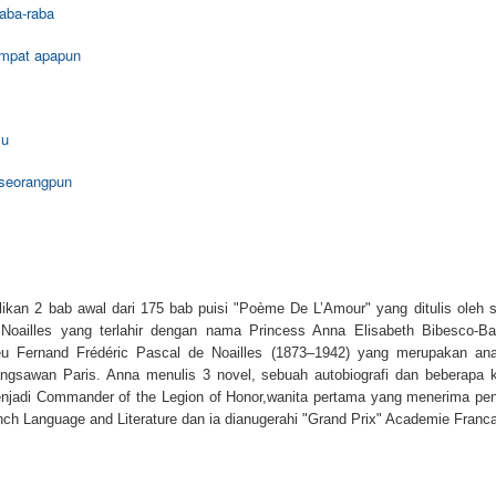
Moore : Peta Yang Hilang
aba-raba
udul : Ulysees Moore #2 Peta Yang Hilang
empat apapun
enulis : Pierdomenico Baccalario
enerjemah : Barokah Ruziati
mu
enerbit : Erlangga for Kids
seorangpun
ahun : 2006
Review Ulysees Moore #1 Pintu Waktu
UN
ebal : 262 halaman
4
*📖 JUDUL : Ulysees Moore #1 Pintu Waktu*
embaca buku ini setelah selesai membaca buku Pintu Waktu
🏻 Penulis : Pierdomenico Baccalario*
embuatku excited untuk segera mengetahui kelanjutan petualangan si
likan 2 bab awal dari 175 bab puisi "
Poème De L’Amour" yang
ditulis oleh
embar Julia dan Jason Covenant serta Rick Banner, Setelah
 Noailles yang terlahir dengan nama
Princess Anna Elisabeth Bibesco-B
 Penerbit : Erlangga*
enemukan Metise, kapal yang digunakan untuk melakukan penjelaja
u Fernand Frédéric Pascal de Noailles (1873–1942) yang merupakan ana
angsawan Paris. Anna menulis 3 novel, sebuah autobiografi dan beberapa k
 Tahun : 2004*
njadi Commander of the Legion of Honor,wanita pertama yang menerima pen
ch Language and Literature dan ia dianugerahi "Grand Prix" Academie Franc
📚 Tebal : 222 halaman*
gaimana rasanya pindah tempat tinggal dari kota besar seperti
Berpetualang Dalam "Rahasia Lukisan" Karya
AY
ondon ke sebuah desa kecil di pesisir Cornwall bernama Kilmore