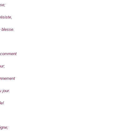
sse;
mengingatkan saya tentang
sekali, novel ini membaha
bikin makin penasaran.
résiste,
Berawal dari kisah Katia, s
 blesse.
cemerlang di sebuah perusah
bersama ibunya yang seora
s comment
ur;
tonnement
 jour.
le!
signe;