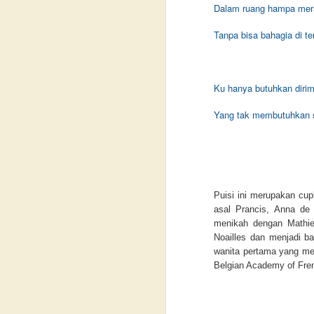
Dalam ruang hampa mer
J
Tanpa bisa bahagia di t
P
P
Ku hanya butuhkan diri
P
Yang tak membutuhkan 
T
J
T
M
*✍
m
Puisi ini merupakan cup
k
asal Prancis, Anna de
*
m
menikah dengan Mathie
Noailles dan menjadi b
*
wanita pertama yang me
Belgian Academy of Fren
*
Ba
M
L