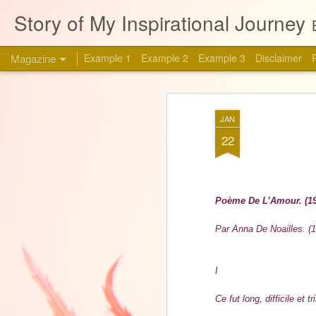
Story of My Inspirational Journey
Magazine
Example 1
Example 2
Example 3
Disclaimer
JAN
22
Poème De L’Amour. (19
Par Anna De Noailles. (
I
Ce fut long, difficile et tr