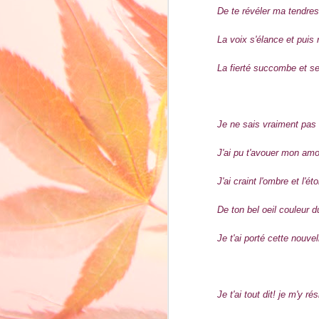
De te révéler ma tendre
La voix s'élance et puis 
La fierté succombe et se
Je ne sais vraiment pa
J'ai pu t'avouer mon amo
J'ai craint l'ombre et l'é
De ton bel oeil couleur du
Je t'ai porté cette nouvel
Je t'ai tout dit! je m'y ré