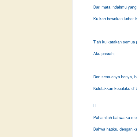
Dari mata indahmu yang 
P
Ku kan bawakan kabar i
P
Ta
Tlah ku katakan semua
J
Aku pasrah;
N
J
in
p
y
Dan semuanya hanya, ba
l
Jo
d
Kuletakkan kepalaku di
k
hi
in
II
se
ba
Pahamilah bahwa ku me
Bahwa hatiku, dengan k
J