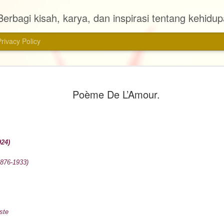
Berbagi kisah, karya, dan inspirasi tentang kehidu
Privacy Policy
Review Ag
MAR
Poème De L’Amour.
28
📚 Judul : Agensi
🖊 Penulis : Almira Bastari
📠 Penerbit : Gramedia Pu
24)
📖 Tebal Buku : 272 halam
1876-1933)
📆 Tahun Terbit : 2024
Ini adalah novel pertama d
novel fiksi yang saya baca 
iste
dengan genre metropop ini s
dibaca. Judulnya pun menar