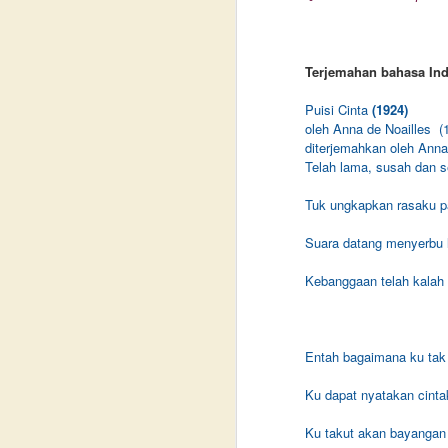
d
“A
Kayutangan. Saat itu saya belum
k
m
pernah sama sekali membaca
s
b
buku beliau. Namun saya sangat
Se
s
Terjemahan bahasa Ind
menikmati sesi promo book tour
h
p
tersebut karena dibawakan secara
y
S
Puisi Cinta
(1924)
interaktif dan menarik.
B
oleh Anna de Noailles
(
di
diterjemahkan oleh An
“
Telah lama, susah dan s
u
S
me
Tuk ungkapkan rasaku 
de
m
Ha
Suara datang menyerbu l
ko
ra
ju
b
Kebanggaan telah kalah 
r
se
h
M
p
in
s
te
Entah bagaimana ku tak 
h
b
Ku dapat nyatakan cint
fa
A
Ku takut akan bayangan