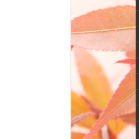
 agensi penyalur ART dan ya tepat
s mengenai tema tersebut. Wah…jadi
eorang wanita muda yang memiliki karir
aan start up di kota besar. Ia tinggal
ng single parent dan PNS.