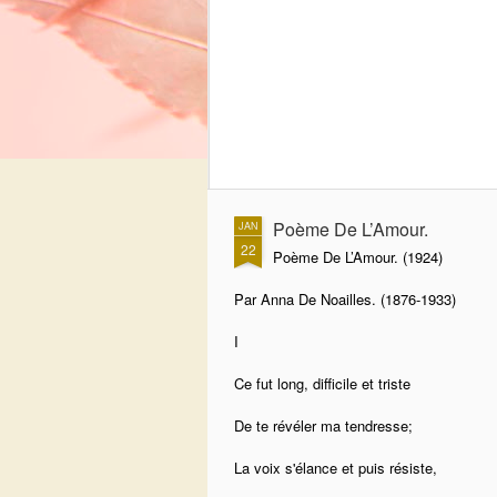
Poème De L’Amour.
JAN
22
Poème De L’Amour. (1924)
Par Anna De Noailles. (1876-1933)
I
Ce fut long, difficile et triste
De te révéler ma tendresse;
La voix s'élance et puis résiste,