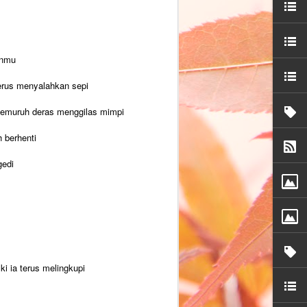
anmu
erus menyalahkan sepi
rgemuruh deras menggilas mimpi
 berhenti
gedi
i ia terus melingkupi