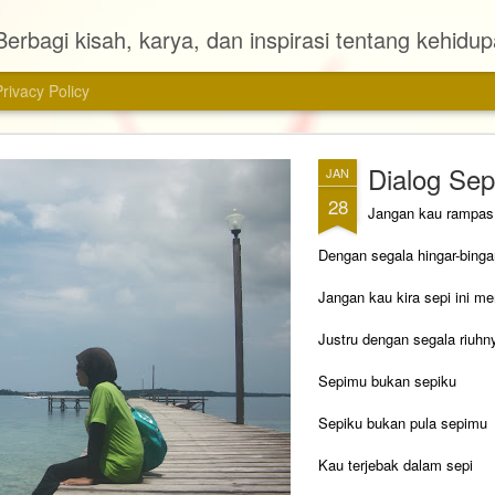
Berbagi kisah, karya, dan inspirasi tentang kehidu
Privacy Policy
Dialog Sep
JAN
28
Jangan kau rampas 
Dengan segala hingar-bing
Jangan kau kira sepi ini 
Justru dengan segala riuh
Sepimu bukan sepiku
Sepiku bukan pula sepimu
Kau terjebak dalam sepi