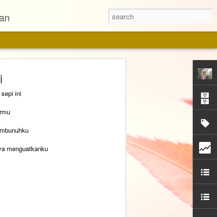
pan
i
sepi ini
armu
membunuhku
nya menguatkanku