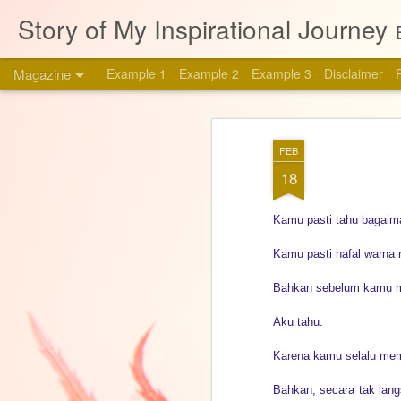
Story of My Inspirational Journey
Magazine
Example 1
Example 2
Example 3
Disclaimer
FEB
18
Kamu pasti tahu bagaima
Kamu pasti hafal warna 
Bahkan sebelum kamu m
Aku tahu.
Karena kamu selalu me
Bahkan, secara tak lan