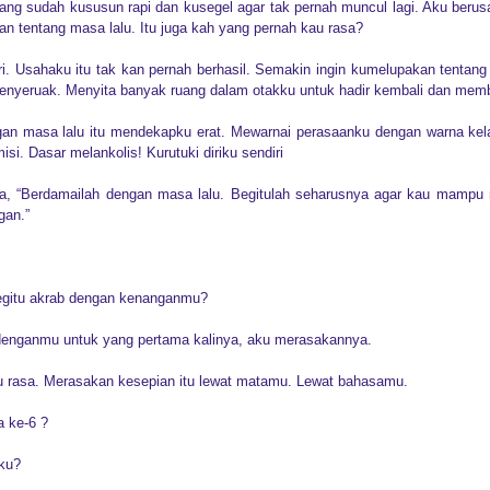
yang sudah kususun rapi dan kusegel agar tak pernah muncul lagi. Aku ber
mengingatkan saya tentang
atan tentang masa lalu. Itu juga kah yang pernah kau rasa?
sekali, novel ini membaha
bikin makin penasaran.
i. Usahaku itu tak kan pernah berhasil. Semakin ingin kumelupakan tentan
enyeruak. Menyita banyak ruang dalam otakku untuk hadir kembali dan mem
Berawal dari kisah Katia, s
cemerlang di sebuah perusah
ngan masa lalu itu mendekapku erat. Mewarnai perasaanku dengan warna kel
bersama ibunya yang seora
isi. Dasar melankolis! Kurutuki diriku sendiri
ta, “Berdamailah dengan masa lalu. Begitulah seharusnya agar kau mamp
gan.”
gitu akrab dengan kenanganmu?
enganmu untuk yang pertama kalinya, aku merasakannya.
u rasa.
Merasakan kesepian itu lewat matamu. Lewat bahasamu.
a ke-6 ?
tku?