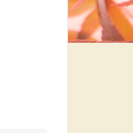
Review In a Blue Moon
DEC
1
Judul : In A
Blue Moon
Penulis : Ilana Tan
Penerbit : Gramedia
Pustaka Utama
Tahun Terbit : 2015
Jumlah Halaman : 320 Halaman
Novel-novel karya Ilana Tan selalu
sukses membuat pembaca
terkesima. Novel 4 musimnya :
Summer in Seoul, Autumn in
Paris, Winter in Tokyo dan Spring
in London, yang booming di masa
remaja saya sekitar tahun 2006-
2010.