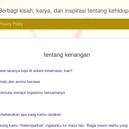
Berbagi kisah, karya, dan inspirasi tentang kehidu
Privacy Policy
Review Ag
MAR
tentang kenangan
28
📚 Judul : Agensi
🖊 Penulis : Almira Bastari
na rasanya sepi di antara keramaian, kan?
📠 Penerbit : Gramedia Pu
rindu dan aroma kecewa.
📖 Tebal Buku : 272 halam
emulai merajut impianmu bersamanya.
📆 Tahun Terbit : 2024
Ini adalah novel pertama d
mbahasakan apa yang kamu rasakan.
novel fiksi yang saya baca 
dengan genre metropop ini s
gsung kamu “melemparkan” ingatanku ke masa lalu. Bagai mesin waktu yang
dibaca. Judulnya pun menar