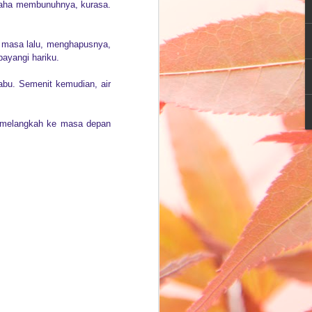
usaha membunuhnya, kurasa.
 agensi penyalur ART dan ya tepat
s mengenai tema tersebut. Wah…jadi
g masa lalu, menghapusnya,
bayangi hariku.
eorang wanita muda yang memiliki karir
aan start up di kota besar. Ia tinggal
abu. Semenit kemudian, air
ng single parent dan PNS.
u melangkah ke masa depan