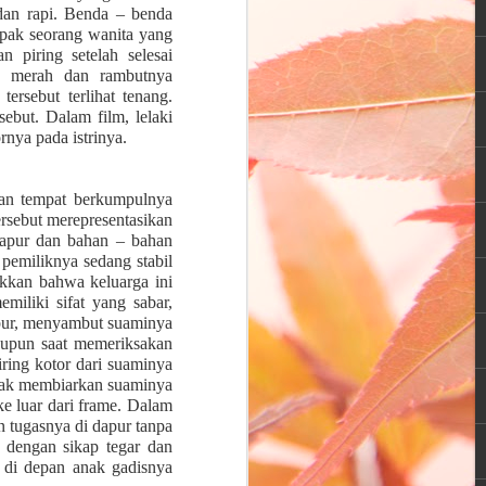
 dan rapi. Benda – benda
 agensi penyalur ART dan ya tepat
mpak seorang wanita yang
s mengenai tema tersebut. Wah…jadi
 piring setelah selesai
a merah dan rambutnya
ersebut terlihat tenang.
eorang wanita muda yang memiliki karir
ebut. Dalam film, lelaki
aan start up di kota besar. Ia tinggal
rnya pada istrinya.
ng single parent dan PNS.
kan tempat berkumpulnya
ersebut merepresentasikan
dapur dan bahan – bahan
emiliknya sedang stabil
jukkan bahwa keluarga ini
miliki sifat yang sabar,
apur, menyambut suaminya
aupun saat memeriksakan
ring kotor dari suaminya
idak membiarkan suaminya
e luar dari frame. Dalam
an tugasnya di dapur tanpa
 dengan sikap tegar dan
r di depan anak gadisnya