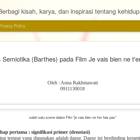
Berbagi kisah, karya, dan inspirasi tentang kehidu
Privacy Policy
Review Ag
MAR
s Semiotika (Barthes) pada Film Je vais bien ne t'e
28
📚 Judul : Agensi
🖊 Penulis : Almira Bastari
Oleh : Anna Rakhmawati
📠 Penerbit : Gramedia Pu
0911130018
📖 Tebal Buku : 272 halam
📆 Tahun Terbit : 2024
salah satu scene dalam Film "je vais bien ne t'en fais pas"
Ini adalah novel pertama d
novel fiksi yang saya baca 
hap pertama : signifikasi primer (denotasi)
dengan genre metropop ini s
ting tempat yang digunakan adalah dapur. Dapur ini berdinding kerami
dibaca. Judulnya pun menar