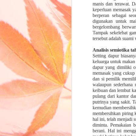
manis dan terawat. D
keperluan memasak yan
berperan sebagai seo
digunakan untuk ma
bergelombang berwarn
Tampak sekelebat gamb
tersebut adalah suami w
Analisis semiotika ta
Setting dapur biasan
keluarga untuk makan 
dapur yang dimiliki 
memasak yang cukup b
dan si pemilik memili
walaupun sederhana na
keibuan dan lembut ka
pulang dari kantor d
putrinya yang sakit. 
kemudian membersihka
membersihkan piring k
hal ini, telah menjadi
diminta. Pemakaian b
berani. Hal ini meng