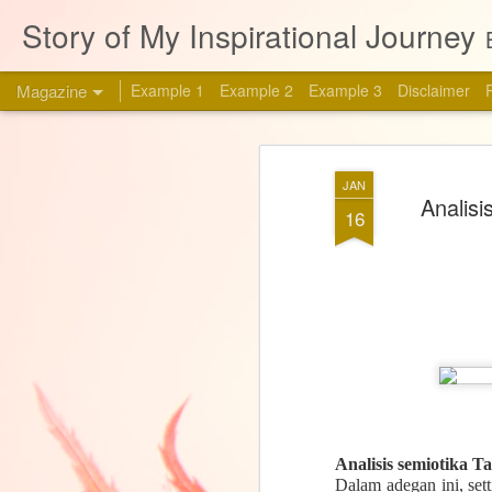
Story of My Inspirational Journey
Magazine
Example 1
Example 2
Example 3
Disclaimer
JAN
Analisi
16
Analisis semiotika Ta
Dalam adegan ini, set