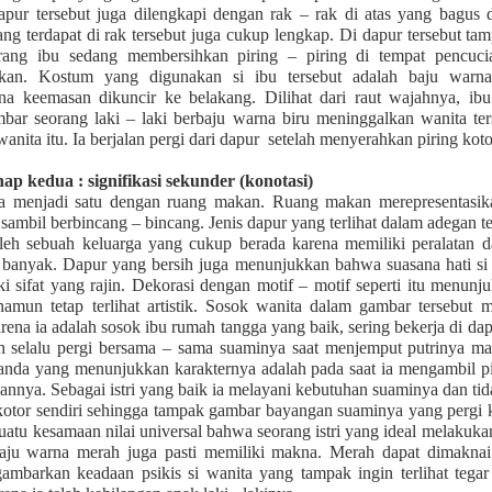
apur tersebut juga dilengkapi dengan rak – rak di atas yang bagus
mengingatkan saya tentang
g terdapat di rak tersebut juga cukup lengkap. Di dapur tersebut ta
sekali, novel ini membaha
rang ibu sedang membersihkan piring – piring di tempat pencucian
bikin makin penasaran.
kan. Kostum yang digunakan si ibu tersebut adalah baju warn
a keemasan dikuncir ke belakang. Dilihat dari raut wajahnya, ibu t
Berawal dari kisah Katia, s
ar seorang laki – laki berbaju warna biru meninggalkan wanita ters
cemerlang di sebuah perusah
anita itu. Ia berjalan pergi dari dapur
setelah menyerahkan piring koto
bersama ibunya yang seora
hap kedua : signifikasi sekunder (konotasi)
ya menjadi satu dengan ruang makan. Ruang makan merepresentasi
sambil berbincang – bincang. Jenis dapur yang terlihat dalam adegan t
oleh sebuah keluarga yang cukup berada karena memiliki peralatan 
anyak. Dapur yang bersih juga menunjukkan bahwa suasana hati si p
ki sifat yang rajin. Dekorasi dengan motif – motif seperti itu menun
mun tetap terlihat artistik. Sosok wanita dalam gambar tersebut me
rena ia adalah sosok ibu rumah tangga yang baik, sering bekerja di d
an selalu pergi bersama – sama suaminya saat menjemput putrinya m
Tanda yang menunjukkan karakternya adalah pada saat ia mengambil pi
nnya. Sebagai istri yang baik ia melayani kebutuhan suaminya dan t
otor sendiri sehingga tampak gambar bayangan suaminya yang pergi k
 suatu kesamaan nilai universal bahwa seorang istri yang ideal melakuk
aju warna merah juga pasti memiliki makna. Merah dapat dimaknai
gambarkan keadaan psikis si wanita yang tampak ingin terlihat tega