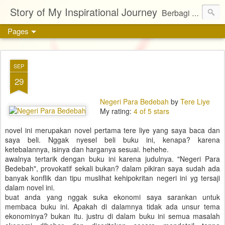
Story of My Inspirational Journey
Berbagi kisah, karya, dan inspirasi tentang kehidupan
Pages
SEP
29
Negeri Para Bedebah
by
Tere Liye
My rating:
4 of 5 stars
novel ini merupakan novel pertama tere liye yang saya baca dan
saya beli. Nggak nyesel beli buku ini, kenapa? karena
ketebalannya, isinya dan harganya sesuai. hehehe.
awalnya tertarik dengan buku ini karena judulnya. "Negeri Para
Bedebah", provokatif sekali bukan? dalam pikiran saya sudah ada
banyak konflik dan tipu muslihat kehipokritan negeri ini yg tersaji
dalam novel ini.
buat anda yang nggak suka ekonomi saya sarankan untuk
membaca buku ini. Apakah di dalamnya tidak ada unsur tema
ekonominya? bukan itu. justru di dalam buku ini semua masalah