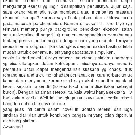
ekonomi dibeber dan diceritakan secara mendetail tanpa
mengurangi esensi yg ingin disampaikan penulisnya. Jujur saja,
saya orang yang tdk suka membaca atau membahas masalah
ekonomi, kenapa? karena saya tidak paham dan akhirnya acuh
pada masalah perekonomian. Namun di buku ini, Tere Liye (yg
ternyata memang punya background pendidikan ekonomi salah
satu universitas di negeri ini) mampu menghadirkan pemahaman
tentang perekonomian negara dengan cara yang mudah. Ternyata
sebuah tema yang sulit jika dibungkus dengan sastra hasilnya lebih
mudah untuk dipahami, itu sih yang dapat saya simpulkan.
selain itu dari novel ini saya banyak mendapat pelajaran berharga
yg bisa diterapkan dalam kehidupan : misalnya caranya menarik
perhatian untuk dapat mengendalikan suasana yg chaos, trus
tentang tips and trick menghadapi penjahat dan cara terbaik untuk
kabur dan menyamar. keren sekali saya akui. seperti mengalami
kejar - kejaran itu sendiri (karena tokoh utama diceritakan sebagai
buron). Dengan halaman setebal itu, kala waktu hanya sekitar 2 - 3
hari dalam cerita. Well ini mengingatkan saya akan cerita robert
Langdon dalam the davinci code.
yang jelas inti cerita dalam novel ini adalah refleksi dan juga
sindiran dari dan untuk kehidupan bangsa ini yang telah dipenuhi
oleh kehipokritan.
Awesome!