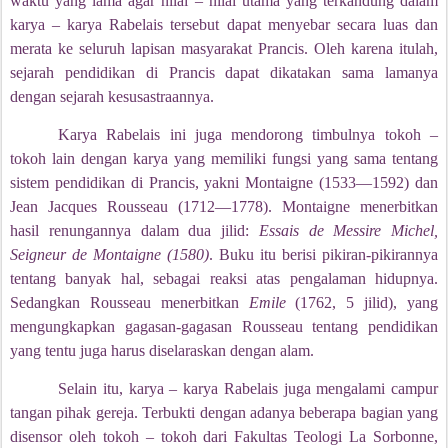
waktu yang lama agar nilai – nilai utama yang terkandung dalam
karya – karya Rabelais tersebut dapat menyebar secara luas dan
merata ke seluruh lapisan masyarakat Prancis. Oleh karena itulah,
sejarah pendidikan di Prancis dapat dikatakan sama lamanya
dengan sejarah kesusastraannya.
Karya Rabelais ini juga mendorong timbulnya tokoh –
tokoh lain dengan karya yang memiliki fungsi yang sama tentang
sistem pendidikan di Prancis, yakni
Montaigne (1533—1592) dan
Jean Jacques Rousseau (1712—1778).
Montaigne menerbitkan
hasil renungannya dalam dua jilid:
Essais de Messire Michel,
Seigneur de Montaigne (1580)
.
Buku itu berisi pikiran-pikirannya
tentang banyak hal, sebagai reaksi atas pengalaman hidupnya.
Sedangkan Rousseau menerbitkan
Emile
(1762, 5 jilid), yang
mengungkapkan gagasan-gagasan Rousseau tentang pendidikan
yang tentu juga harus diselaraskan dengan alam.
Selain itu, karya – karya Rabelais juga mengalami campur
tangan pihak gereja. Terbukti dengan adanya beberapa bagian yang
disensor oleh tokoh – tokoh dari Fakultas Teologi La Sorbonne,