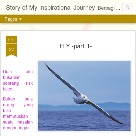
Story of My Inspirational Journey
Berbagi kisah, karya, dan inspirasi tentang kehidupan
Pages
OCT
FLY -part 1-
27
Dulu aku
bukanlah
seorang risk
taker..
Bukan pula
orang yang
bisa
memutuskan
suatu masalah
dengan tegas.