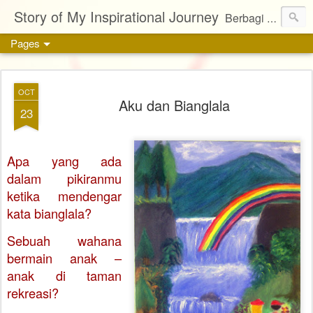
Story of My Inspirational Journey
Berbagi kisah, karya, dan inspirasi tentang kehidupan
Pages
OCT
Aku dan Bianglala
23
Apa yang ada
dalam pikiranmu
ketika mendengar
kata bianglala?
Sebuah wahana
bermain anak –
anak di taman
rekreasi?