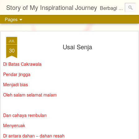
Story of My Inspirational Journey
Berbagi kisah, karya, dan inspirasi tentang kehidupan
Pages
JUL
Usai Senja
30
Di Batas Cakrawala
Pendar jingga
Menjadi bias
Oleh salam selamat malam
Dan cahaya rembulan
Menyeruak
Di antara dahan – dahan resah